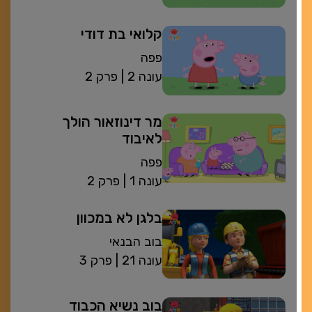
קלואי בת דודי
פפה
| עונה 2
פרק 2
מר דינוזאור הולך
לאיבוד
פפה
| עונה 1
פרק 2
בלגן לא במכוון
בוב הבנאי
| עונה 21
פרק 3
בוב נשיא הכבוד