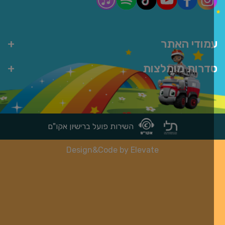
מודי האתר
דרות מומלצות
השירות פועל ברישיון אקו"ם
Design&Code by Elevate