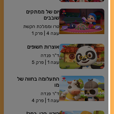
יום של ממתקים
שובבים
טרו וממלכת הקשת
| עונה 4
פרק 1
אוצרות חשופים
ד"ר פנדה
| עונה 1
פרק 5
התעלומה בחווה של
מו
ד"ר פנדה
| עונה 1
פרק 4
היכון, הכן, בחר!