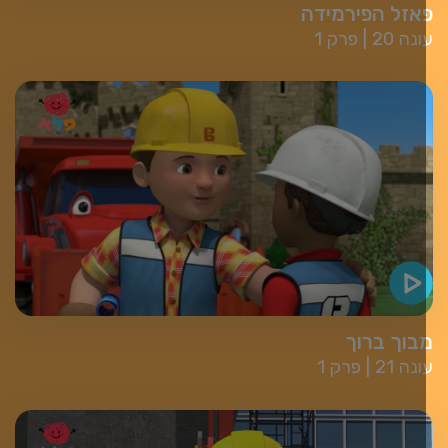
אזל הפירמידה
עונה 20
פרק 1
בוך ברוך
עונה 21
פרק 1