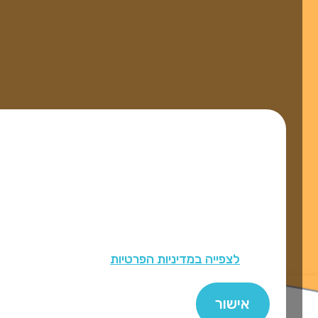
האתר עושה שימוש ב-Cookies למטרות תפעול,
שיווק ואנליזה וכדי לספק לך חוויית גלישה טובה יותר
הכוללת הצעות מותאמות אישית של תוכן ופרסום
ממוקד.
אנו עשויים לשתף מידע אודותיך עם ספקי פרסום צד
שלישי כדי להציג לך מודעות רלוונטיות לתחומי העניין
שלך.
לצפייה במדיניות הפרטיות
אישור