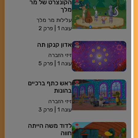
הקונצרט של מר
מלך
עלילות מר מלך
| עונה 1
פרק 2
אדון קנקן תה
זיזי הזברה
| עונה 1
פרק 5
ראש כתף ברכיים
בהונות
זיזי הזברה
| עונה 1
פרק 3
לדוד משה הייתה
חווה