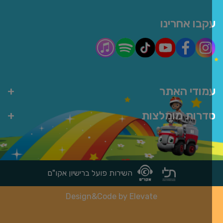
קבו אחרינו
מודי האתר
דרות מומלצות
השירות פועל ברישיון אקו"ם
Design&Code by Elevate