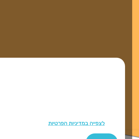
האתר עושה שימוש ב-Cookies למטרות תפעול,
שיווק ואנליזה וכדי לספק לך חוויית גלישה טובה יותר
הכוללת הצעות מותאמות אישית של תוכן ופרסום
ממוקד.
אנו עשויים לשתף מידע אודותיך עם ספקי פרסום צד
שלישי כדי להציג לך מודעות רלוונטיות לתחומי העניין
שלך.
לצפייה במדיניות הפרטיות