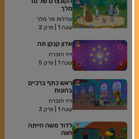
הקונצרט של מר
מלך
עלילות מר מלך
| עונה 1
פרק 2
אדון קנקן תה
זיזי הזברה
| עונה 1
פרק 5
ראש כתף ברכיים
בהונות
זיזי הזברה
| עונה 1
פרק 3
לדוד משה הייתה
חווה