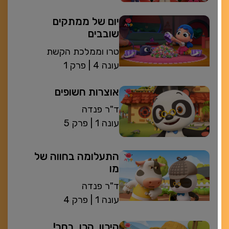
יום של ממתקים
שובבים
טרו וממלכת הקשת
| עונה 4
פרק 1
אוצרות חשופים
ד"ר פנדה
| עונה 1
פרק 5
התעלומה בחווה של
מו
ד"ר פנדה
| עונה 1
פרק 4
היכון, הכן, בחר!